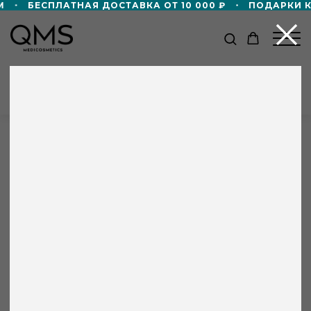
БЕСПЛАТНАЯ ДОСТАВКА ОТ 10 000 ₽
ПОДАРКИ К
КАТАЛОГ
Главная
/
Партнёры
/
Триумф
Триумф
г. Красноярск
Клиника эстетической медицины
+8 000 ₽ в подарок!
ул. Карла Маркса, д. 14
Дорожный формат пенной маски 50мл
в подарок — при покупке от 60 000 ₽!
+7 391 205 44 01