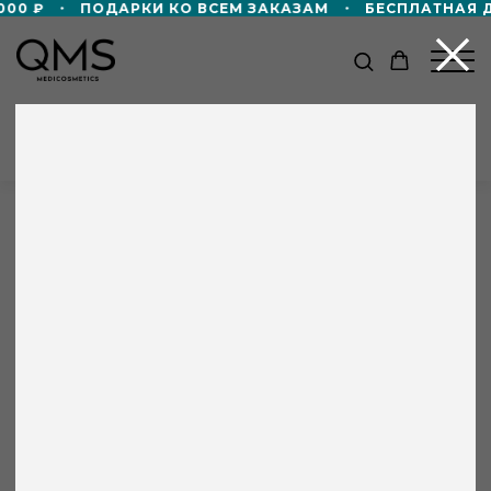
00 ₽
ПОДАРКИ КО ВСЕМ ЗАКАЗАМ
БЕСПЛАТНАЯ ДО
КАТАЛОГ
Главная
/
Партнёры
/
Perfect Clinic Блохина
Perfect Clinic Блохина
г. Санкт-Петербург
Лазерная эпиляция
+8 000 ₽ в подарок!
ул. Блохина, д. 1/75
Дорожный формат пенной маски 50мл
в подарок — при покупке от 60 000 ₽!
+7 931 216 78 29