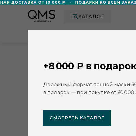
Я ДОСТАВКА ОТ 10 000 ₽
ПОДАРКИ КО ВСЕМ ЗАКАЗ
КАТАЛОГ
О НАС
АКЦИИ
УЧЕБНЫЙ ЦЕН
Главная
/
Партнёры
/
World CLass Spa Хамовники
+8 000 ₽ в подарок
World CLass Spa Хамовники
г. Москва
Дорожный формат пенной маски 5
в подарок — при покупке от 60 000 
Сеть салонов красоты
ул. Усачева, д. 13
+7 925 343 99 82
СМОТРЕТЬ КАТАЛОГ
https://spa.worldclass.ru/