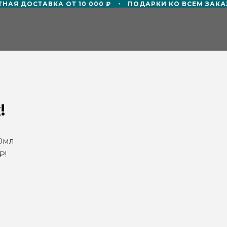
АЯ ДОСТАВКА ОТ 10 000 ₽
ПОДАРКИ КО ВСЕМ ЗАКА
ТР
СМИ О НАС
БЛОГ
СОТРУДНИЧЕ
!
0мл
₽!