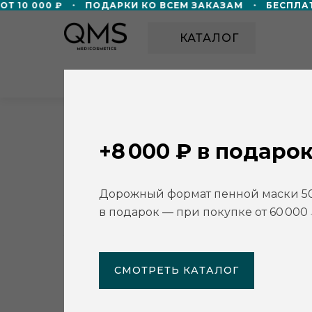
 10 000 ₽
ПОДАРКИ КО ВСЕМ ЗАКАЗАМ
БЕСПЛАТН
КАТАЛОГ
О НАС
АКЦИИ
УЧЕБНЫЙ ЦЕН
Главная
/
Партнёры
/
Blanco
+8 000 ₽ в подарок
Blanco
г. Ульяновск
Дорожный формат пенной маски 5
в подарок — при покупке от 60 000 
Центр красоты и здоровья
ул. Бебеля, д. 17, корп. 1
+7 842 270 21 21
СМОТРЕТЬ КАТАЛОГ
https://blanco73.ru/