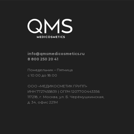
info@qmsmedicosmetics.ru
8 800 250 20 41
Понедельник – Пятница
с 10:00 до 18:00
ООО «МЕДИКОСМЕТИК ГРУПП»
ИНН 7727455839 | ОГРН 1207700443356
117218, г. Москва, ул. Б. Черёмушкинская,
д. 34, офис 221М