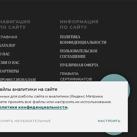
НАВИГАЦИЯ
ИНФОРМАЦИЯ
ПО САЙТУ
ПО САЙТУ
ГЛАВНАЯ
ПОЛИТИКА
КОНФИДЕНЦИАЛЬНОСТИ
КАТАЛОГ
ПОЛЬЗОВАТЕЛЬСКОЕ
О НАС
СОГЛАШЕНИЕ
СМИ О НАС
ПУБЛИЧНАЯ ОФЕРТА
ПАРТНЕРЫ
ПРАВИЛА
СЕРТИФИКАТОВ
ПРОФЕССИОНАЛАМ
ДОСТАВКА И ВОЗВРАТ
КОНСУЛЬТАЦИЯ
СОТРУДНИЧЕСТВО
айлы аналитики на сайте
КОСМЕТОЛОГА
ных для работы сайта и аналитики (Яндекс Метрика
ОПЛАТА
БЛОГ
можете принять все файлы или настроить их использование.
КАРТА САЙТА
ГЛОССАРИЙ
олитике конфиденциальности
.
КОНТАКТЫ
ПОДОБРАТЬ
ЛОНИТЬ НЕОБЯЗАТЕЛЬНЫЕ
НАСТРОИТЬ
СРЕДСТВО