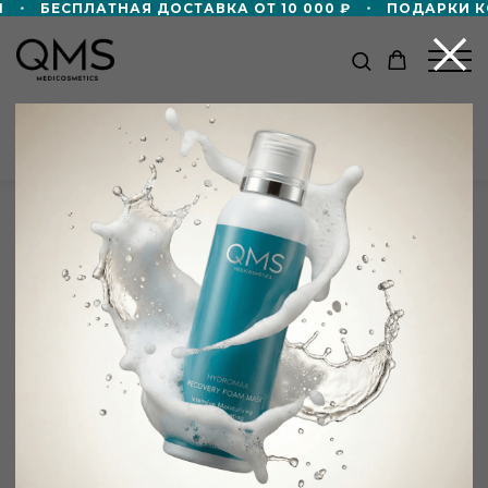
БЕСПЛАТНАЯ ДОСТАВКА ОТ 10 000 ₽
ПОДАРКИ КО
КАТАЛОГ
Главная
/
Партнёры
/
Keep Looking Пресненская
Keep Looking Пресненская
г. Москва
Салон красоты
+8 000 ₽ в подарок!
Пресненская набережная, д. 8, Башня «Город Столиц»
Дорожный формат пенной маски 50мл
в подарок — при покупке от 60 000 ₽!
+7 499 350 80 50