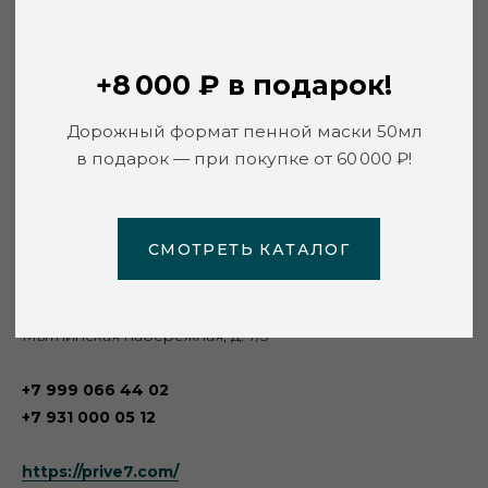
СМОТРЕТЬ КАТАЛОГ
Privé7 Beauty Express Saint Petersburg
г. Санкт-Петербург
Международная сеть салонов премиум-класса
Мытнинская набережная, д. 7/5
+7 999 066 44 02
+7 931 000 05 12
https://prive7.com/