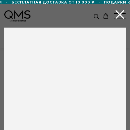
БЕСПЛАТНАЯ ДОСТАВКА ОТ 10 000 ₽
ПОДАРКИ КО
КАТАЛОГ
Главная
/
Партнёры
/
Privé7 Beauty Express Saint
Petersburg
+8 000 ₽ в подарок!
Дорожный формат пенной маски 50мл
в подарок — при покупке от 60 000 ₽!