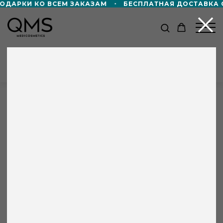
ОДАРКИ КО ВСЕМ ЗАКАЗАМ
БЕСПЛАТНАЯ ДОСТАВКА ОТ
КАТАЛОГ
Главная
/
Партнёры
/
My Wild
My Wild
г. Санкт-Петербург
Пространство красоты
+8 000 ₽ в подарок!
Петровский пр-кт., д. 24/1
Дорожный формат пенной маски 50мл
в подарок — при покупке от 60 000 ₽!
+7 966 757 24 24