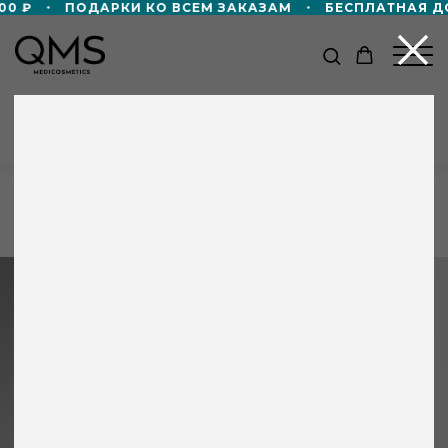
 ₽
ПОДАРКИ КО ВСЕМ ЗАКАЗАМ
БЕСПЛАТНАЯ ДОСТ
КАТАЛОГ
Главная
/
Каталог
/
Защитный крем-гель от
загрязнений, день / ночь QMS
+8 000 ₽ в подарок!
Дорожный формат пенной маски 50мл
в подарок — при покупке от 60 000 ₽!