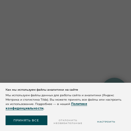
Как мы используем файлы аналитики на сайте
КОНСУЛЬТАЦИЯ
КОСМЕТОЛОГА
Мы используем файлы данных для работы сайта и аналитики (Яндекс
Метрика и статистика Tilda). Вы можете принять все файлы или настроить
их использование. Подробнее — в нашей
Политике
конфиденциальности
.
© 2026 QMS Medicosmetics
ПОДОБРАТЬ
СРЕДСТВО
ПРИНЯТЬ ВСЕ
ОТКЛОНИТЬ
НАСТРОИТЬ
НЕОБЯЗАТЕЛЬНЫЕ
Разработка сайта: веб-студия Шеина