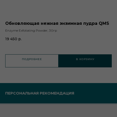
Обновляющая нежная энзимная пудра QMS
У
Enzyme Exfoliating Powder, 30гр
Hyd
19 450
р.
12
Не
ПОДРОБНЕЕ
В КОРЗИНУ
ПЕРСОНАЛЬНАЯ РЕКОМЕНДАЦИЯ