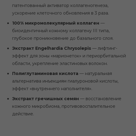
патентованный активатор коллагеногенеза,
ускорение клеточного обновления в 3 раза.
100% микромолекулярный коллаген
—
биоидентичный кожному коллагену III типа,
глубокое проникновение до базального слоя.
Экстракт Engelhardia Chrysolepis
— лифтинг-
эффект для зоны «марионеток» и периорбитальной
области, укрепление эластиновых волокон.
Полиглутаминовая кислота
— натуральная
альтернатива инъекциям гиалуроновой кислоты,
эффект «внутреннего наполнителя».
Экстракт гречишных семян
— восстановление
кожного микробиома, противовоспалительное
действие.