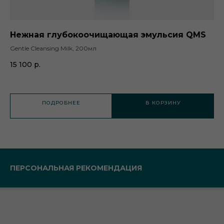
Нежная глубокоочищающая эмульсия QMS
И
м
Gentle Cleansing Milk, 200мл
Adv
15 100
р.
54
ПОДРОБНЕЕ
В КОРЗИНУ
ПЕРСОНАЛЬНАЯ РЕКОМЕНДАЦИЯ