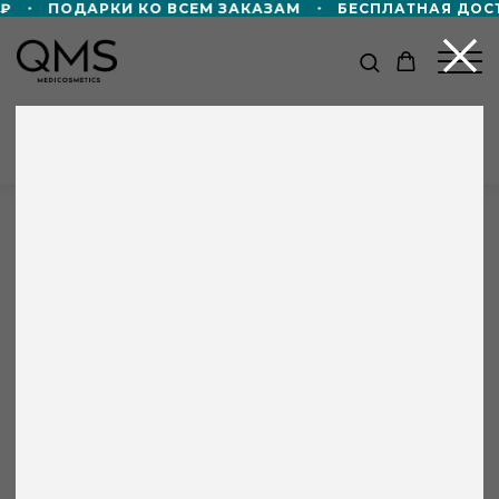
ПОДАРКИ КО ВСЕМ ЗАКАЗАМ
БЕСПЛАТНАЯ ДОСТАВ
КАТАЛОГ
Главная
/
Каталог
/
Сыворотка 3Д коллаген QMS
+8 000 ₽ в подарок!
Дорожный формат пенной маски 50мл
в подарок — при покупке от 60 000 ₽!