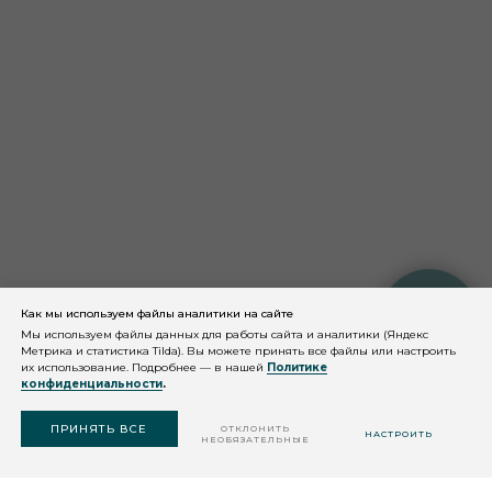
Как мы используем файлы аналитики на сайте
КОНСУЛЬТАЦИЯ
КОСМЕТОЛОГА
Мы используем файлы данных для работы сайта и аналитики (Яндекс
Метрика и статистика Tilda). Вы можете принять все файлы или настроить
их использование. Подробнее — в нашей
Политике
конфиденциальности
.
ПОДОБРАТЬ
СРЕДСТВО
ПРИНЯТЬ ВСЕ
ОТКЛОНИТЬ
НАСТРОИТЬ
НЕОБЯЗАТЕЛЬНЫЕ