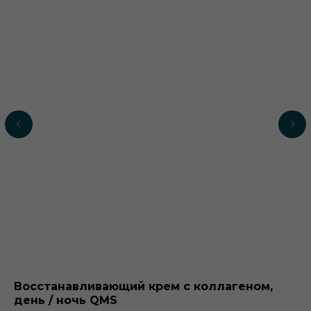
Восстанавливающий крем с коллагеном,
У
день / ночь QMS
м