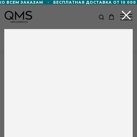
 ВСЕМ ЗАКАЗАМ
БЕСПЛАТНАЯ ДОСТАВКА ОТ 10 000 ₽
КАТАЛОГ
Главная
/
Каталог
/
Крем с витаминами АСЕ, день /
ночь QMS
+8 000 ₽ в подарок!
Дорожный формат пенной маски 50мл
в подарок — при покупке от 60 000 ₽!