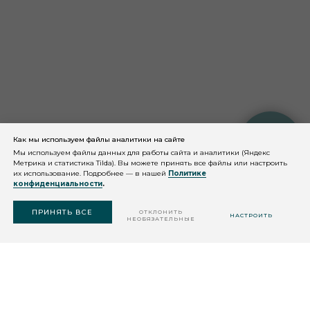
Как мы используем файлы аналитики на сайте
КОНСУЛЬТАЦИЯ
КОСМЕТОЛОГА
Мы используем файлы данных для работы сайта и аналитики (Яндекс
Метрика и статистика Tilda). Вы можете принять все файлы или настроить
их использование. Подробнее — в нашей
Политике
© 2026 QMS Medicosmetics
конфиденциальности
.
ПОДОБРАТЬ
Разработка сайта: веб-студия Шеина
СРЕДСТВО
ПРИНЯТЬ ВСЕ
ОТКЛОНИТЬ
НАСТРОИТЬ
НЕОБЯЗАТЕЛЬНЫЕ