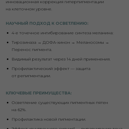
инновационная коррекция гиперпигментации
на клеточном уровне.
НАУЧНЫЙ ПОДХОД К ОСВЕТЛЕНИЮ:
4-е точечное ингибирование синтеза меланина:
Тирозиназа → ДОФА-хинон → Меланосомы →
Перенос пигмента.
Видимый результат через 14 дней применения.
Профилактический эффект — защита
от репигментации.
КЛЮЧЕВЫЕ ПРЕИМУЩЕСТВА:
Осветление существующих пигментных пятен
на 62%.
Профилактика новой пигментации.
Эффект «внутреннего сияния" — выравнивание тона.