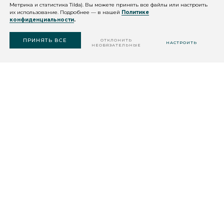
Метрика и статистика Tilda). Вы можете принять все файлы или настроить
их использование. Подробнее — в нашей
Политике
конфиденциальности
.
ПОДОБРАТЬ
СРЕДСТВО
ПРИНЯТЬ ВСЕ
ОТКЛОНИТЬ
НАСТРОИТЬ
НЕОБЯЗАТЕЛЬНЫЕ
© 2026 QMS Medicosmetics
Разработка сайта: веб-студия Шеина