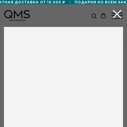
НАЯ ДОСТАВКА ОТ 10 000 ₽
ПОДАРКИ КО ВСЕМ ЗАКА
КАТАЛОГ
Главная
/
Каталог
/
Сыворотка «Сияние молодости»
день / ночь QMS
+8 000 ₽ в подарок!
Дорожный формат пенной маски 50мл
в подарок — при покупке от 60 000 ₽!