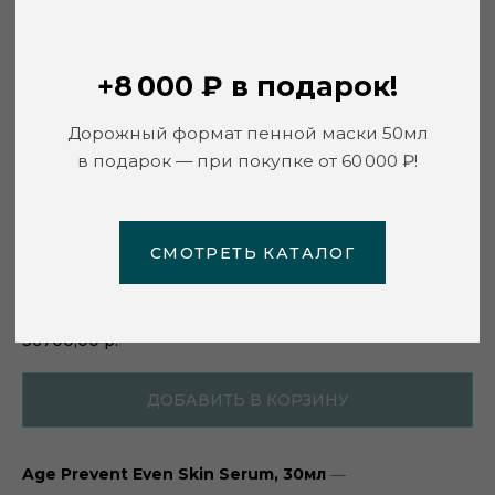
СМОТРЕТЬ КАТАЛОГ
Сыворотка «Сияние молодости» день /
ночь QMS
QMS Medicosmetics
2023100
36700,00
р.
ДОБАВИТЬ В КОРЗИНУ
Age Prevent Even Skin Serum, 30мл
—