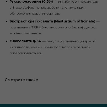
Гексилрезорцин (0,5%)
— ингибитор тирозиназы
в 8 раз эффективнее арбутина, стимуляция
обновления кератиноцитов.
Экстракт кресс-салата (Nasturtium officinale)
—
подавление TRP-1 (меланосомного белка), детокс
тяжёлых металлов.
Олигопептид-34
— регуляция меланоцитарной
активности, уменьшение поствоспалительной
гиперпигментации.
Смотрите также