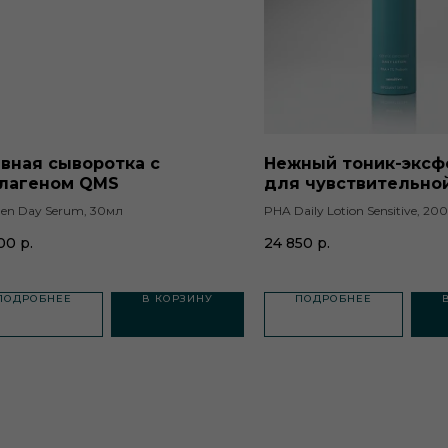
вная сыворотка с
Нежный тоник-эксф
лагеном QMS
для чувствительно
QMS
gen Day Serum, 30мл
PHA Daily Lotion Sensitive, 20
00
р.
24 850
р.
ПОДРОБНЕЕ
В КОРЗИНУ
ПОДРОБНЕЕ