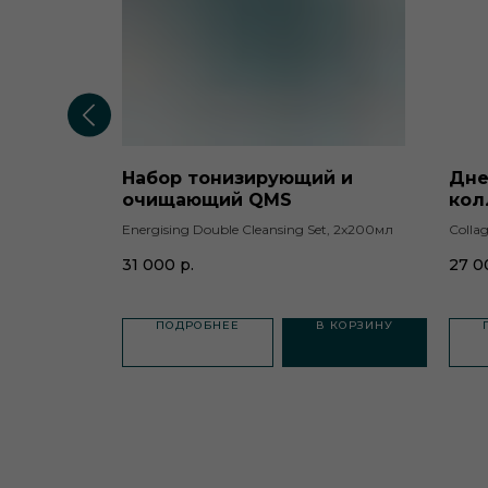
Набор тонизирующий и
Дне
ем,
очищающий QMS
кол
, 50мл
Energising Double Cleansing Set, 2x200мл
Colla
31 000
р.
27 0
 КОРЗИНУ
ПОДРОБНЕЕ
В КОРЗИНУ