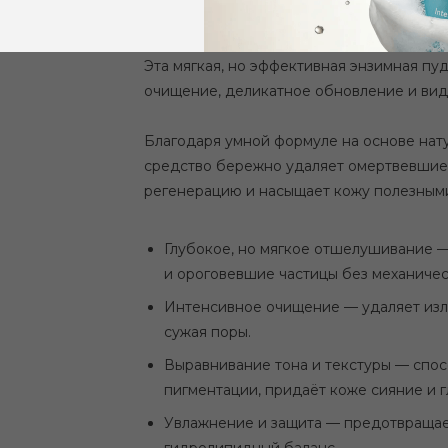
эксфолиантом.
Эта мягкая, но эффективная энзимная пу
очищение, деликатное обновление и вид
Благодаря умной формуле на основе нат
средство бережно удаляет омертвевшие 
регенерацию и насыщает кожу полезным
Глубокое, но мягкое отшелушивание 
и ороговевшие частицы без механиче
Интенсивное очищение — удаляет изли
сужая поры.
Выравнивание тона и текстуры — спо
пигментации, придаёт коже сияние и г
Увлажнение и защита — предотвращае
гидролипидный баланс.