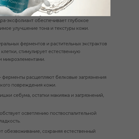
дра-эксфолиант обеспечивает глубокое
имое улучшение тона и текстуры кожи.
уральных ферментов и растительных экстрактов
клетки, стимулирует естественную
и микроэлементами.
— ферменты расщепляют белковые загрязнения
ского повреждения кожи.
шки себума, остатки макияжа и загрязнений,
собствует осветлению поствоспалительной
ладкость.
т обезвоживание, сохраняя естественный