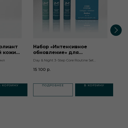
олиант
Набор «Интенсивное
Сыв
й кожи
обновление» для
QM
чувствительной кожи QMS
0мл
Day & Night 3-Step Core Routine Set
Preci
Medium, 3×7мл
15 100
р.
50 
В КОРЗИНУ
ПОДРОБНЕЕ
В КОРЗИНУ