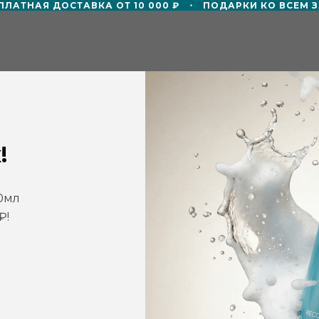
АТНАЯ ДОСТАВКА ОТ 10 000 ₽
ПОДАРКИ КО ВСЕМ ЗА
ТР
СМИ О НАС
БЛОГ
СОТРУДНИЧЕ
!
Обновляющая нежная энзи
QMS Medicosmetics
0мл
Артикул:
2133100
₽!
19 450
р.
ДОБАВИТЬ В КОРЗИНУ
Enzyme Exfoliating Powder, 30гр
— инн