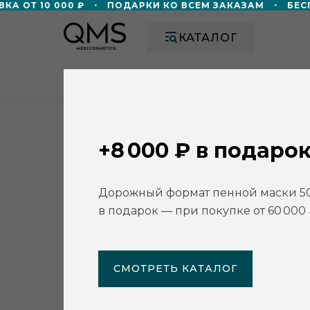
 ОТ 10 000 ₽
ПОДАРКИ КО ВСЕМ ЗАКАЗАМ
БЕСПЛ
КАТАЛОГ
О НАС
АКЦИИ
УЧЕБНЫЙ ЦЕН
Главная
/
Каталог
/
Обновляющая нежная энзимная пудра QMS
+8 000 ₽ в подарок
Дорожный формат пенной маски 5
в подарок — при покупке от 60 000 
СМОТРЕТЬ КАТАЛОГ