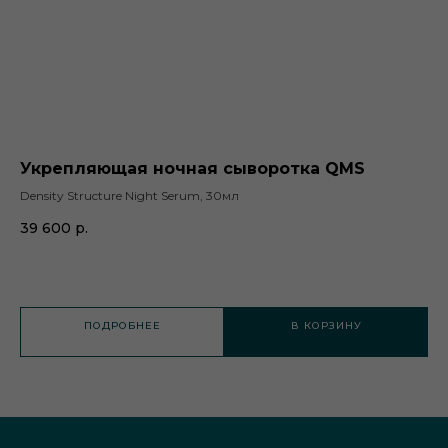
Укрепляющая ночная сыворотка QMS
О
M
Density Structure Night Serum, 30мл
Cle
39 600
р.
50
Не
ПОДРОБНЕЕ
В КОРЗИНУ