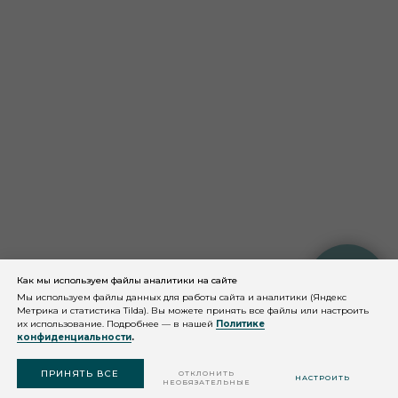
Как мы используем файлы аналитики на сайте
КОНСУЛЬТАЦИЯ
КОСМЕТОЛОГА
Мы используем файлы данных для работы сайта и аналитики (Яндекс
Метрика и статистика Tilda). Вы можете принять все файлы или настроить
их использование. Подробнее — в нашей
Политике
конфиденциальности
.
ПОДОБРАТЬ
СРЕДСТВО
ПРИНЯТЬ ВСЕ
ОТКЛОНИТЬ
НАСТРОИТЬ
НЕОБЯЗАТЕЛЬНЫЕ