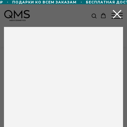
ПОДАРКИ КО ВСЕМ ЗАКАЗАМ
БЕСПЛАТНАЯ ДОСТАВ
КАТАЛОГ
Главная
/
Каталог
/
Увлажняющий тоник QMS
+8 000 ₽ в подарок!
Дорожный формат пенной маски 50мл
в подарок — при покупке от 60 000 ₽!