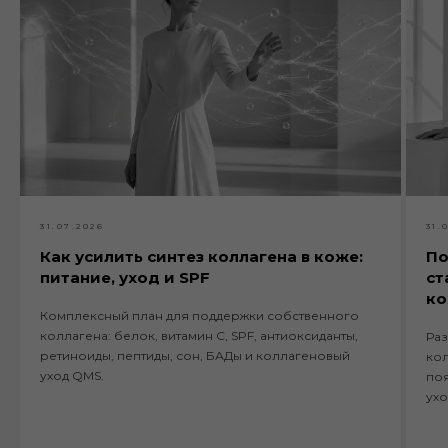
31.07.2026
31.
Как усилить синтез коллагена в коже:
По
питание, уход и SPF
ст
к
Комплексный план для поддержки собственного
коллагена: белок, витамин C, SPF, антиоксиданты,
Раз
ретиноиды, пептиды, сон, БАДы и коллагеновый
кол
уход QMS.
поя
ухо