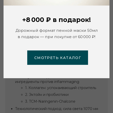
СМОТРЕТЬ КАТАЛОГ
СОДЕРЖАНИЕ
Что такое воспалительное старение кожи
Что запускает воспалительное старение
1. Стресс окружающей среды:
загрязнение и УФ-излучение
2. Кортизол и связь кожи со стрессом
3. Механический стресс
и агрессивный уход
Философия QMS: стимуляция без раздражения
«Огнетушители» для кожи: ключевые
ингредиенты против inflammaging
1. Коллаген: успокаивающий строитель
2. Эктойн и пробиотики
3. TCM-Naringenin-Chalcone
Технологический подход: сила света 1070 нм