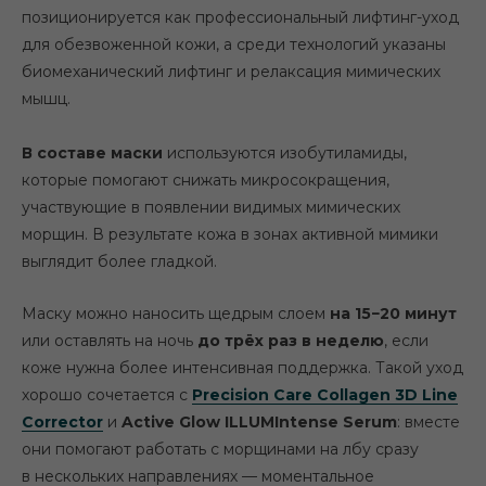
позиционируется как профессиональный лифтинг-уход
для обезвоженной кожи, а среди технологий указаны
биомеханический лифтинг и релаксация мимических
мышц.
В составе маски
используются изобутиламиды,
которые помогают снижать микросокращения,
участвующие в появлении видимых мимических
морщин. В результате кожа в зонах активной мимики
выглядит более гладкой.
Маску можно наносить щедрым слоем
на 15−20 минут
или оставлять на ночь
до трёх раз в неделю
, если
коже нужна более интенсивная поддержка. Такой уход
хорошо сочетается с
Precision Care Collagen 3D Line
Corrector
и
Active Glow ILLUMIntense Serum
: вместе
они помогают работать с морщинами на лбу сразу
в нескольких направлениях — моментальное