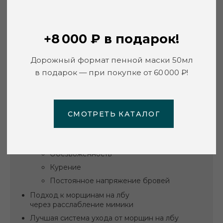
СОДЕРЖАНИЕ
СМОТРЕТЬ КАТАЛОГ
От чего появляются морщины на лбу
Как повторяющаяся мимика
создаёт морщины на лбу
Почему потеря коллагена
углубляет морщины на лбу
Как внешние факторы ускоряют
появление морщин на лбу
Современные привычки, которые
усиливают морщины на лбу
Сон на боку
Обезвоженность
Курение
Постоянное напряжение бровей
Подход к морщинам на лбу
через расслабление мимики
Лучшая система ухода от морщин на лбу