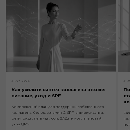
31.07.2026
31.
Как усилить синтез коллагена в коже:
По
питание, уход и SPF
ст
к
Комплексный план для поддержки собственного
коллагена: белок, витамин C, SPF, антиоксиданты,
Раз
ретиноиды, пептиды, сон, БАДы и коллагеновый
кол
уход QMS.
поя